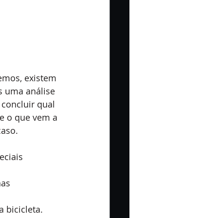
remos, existem 
s uma análise 
concluir qual 
se o que vem a 
caso.
eciais
nas
bicicleta.  