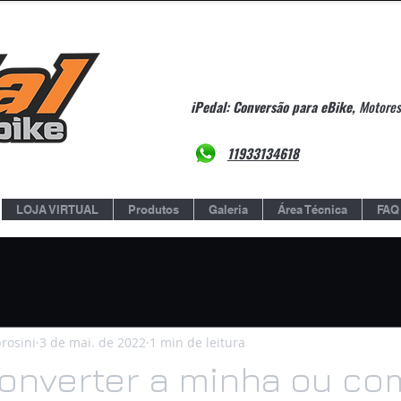
iPedal: Conversão para eBike,
Motores,
11933134618
LOJA VIRTUAL
Produtos
Galeria
Área Técnica
FAQ
brosini
3 de mai. de 2022
1 min de leitura
Converter a minha ou co