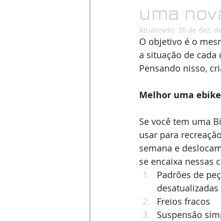
uma nov
Atualizado:
26 de dez. d
O objetivo é o mes
a situação de cada c
Pensando nisso, cr
Melhor uma ebike
Se você tem uma Bi
usar para recreação,
semana e deslocame
se encaixa nessas ca
Padrões de peç
desatualizadas
Freios fracos
Suspensão sim