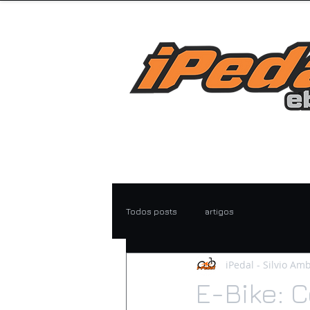
Todos posts
artigos
iPedal - Silvio Am
E-Bike: 