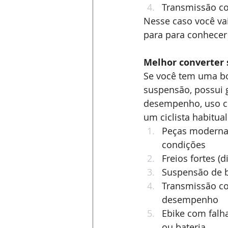
Transmissão c
Nesse caso você vai
para para conhecer
Melhor converter 
Se você tem uma b
suspensão, possui g
desempenho, uso co
um ciclista habitual
Peças modernas
condições 
Freios fortes (d
Suspensão de 
Transmissão co
desempenho 
Ebike com falh
ou bateria.