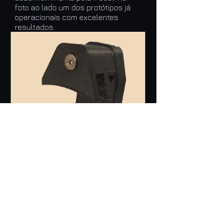
foto ao lado um dos protótipos já
operacionais com excelentes
resultados.
Operacional