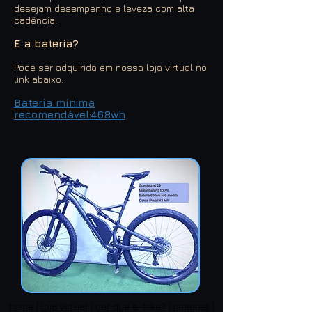
desejam desempenho e leveza com alta
cadência.
E a bateria?
Pode ser adquirida em nossa loja virtual no
link abaixo:
Bateria mínima
recomendável:468wh
home
|
loja virtual
|
por que e-bike?
|
motores
|