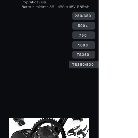
impraticáveis.
Bateria mínima 36 - 450 e 48V-585wh
250/350
500+
750
1000
TS250
TS350/500