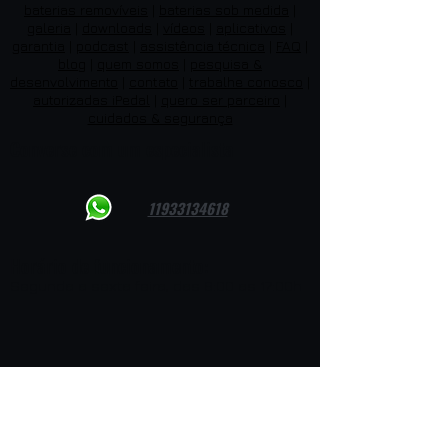
baterias removíveis
|
baterias sob medida
|
galeria
|
downloads
|
vídeos
|
aplicativos
|
garantia
|
podcast
|
assistência técnica
|
FAQ
|
blog
|
quem somos
|
pesquisa &
desenvolvimento
|
contato
|
trabalhe conosco
|
autorizadas iPedal
|
quero ser parceiro
|
cuidados & segurança
Converse com um especialista
11933134618
Horário de funcionamento:
Segunda a sexta feira, das 8:00 as 17:00h
Endereço
Rua Antônio André Rodrigues, 101
Chácara Mafalda - São Paulo - SP