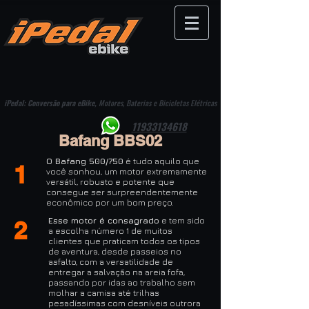
iPedal: Conversão para eBike,
Motores, Baterias e Bicicletas Elétricas
11933134618
Bafang BBS02
O Bafang 500/750
é tudo aquilo que
1
você sonhou, um motor extremamente
versátil, robusto e potente que
consegue ser surpreendentemente
econômico por um bom preço.
Esse motor é consagrado
e tem sido
2
a escolha número 1 de muitos
clientes que praticam todos os tipos
de aventura, desde passeios no
asfalto, com a versatilidade de
entregar a salvação na areia fofa,
passando por idas ao trabalho sem
molhar a camisa até trilhas
pesadíssimas com desníveis outrora