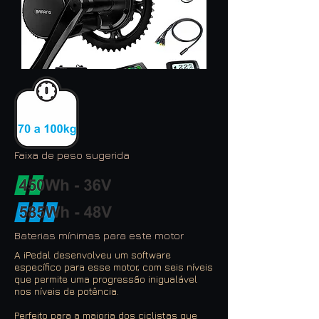
Faixa de peso sugerida
Baterias mínimas para este motor
A iPedal desenvolveu um software
específico para esse motor, com seis níveis
que permite uma progressão inigualável
nos níveis de potência.
Perfeito para a maioria dos ciclistas que